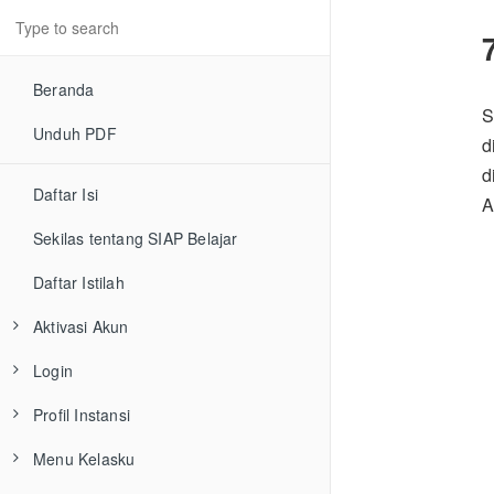
Beranda
S
Unduh PDF
d
d
Daftar Isi
A
Sekilas tentang SIAP Belajar
Daftar Istilah
Aktivasi Akun
Login
Aktivasi Sekolah
Profil Instansi
Aktivasi Pengguna
Tata cara login
Menu Kelasku
Kelola Profil Instansi