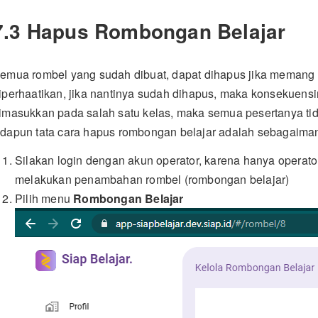
7.3 Hapus Rombongan Belajar
emua rombel yang sudah dibuat, dapat dihapus jika memang
iperhaatikan, jika nantinya sudah dihapus, maka konsekuensi
imasukkan pada salah satu kelas, maka semua pesertanya tid
dapun tata cara hapus rombongan belajar adalah sebagaiman
Silakan login dengan akun operator, karena hanya operat
melakukan penambahan rombel (rombongan belajar)
Pilih menu
Rombongan Belajar